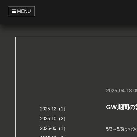
t
MENU
o
g
g
l
e
n
a
v
i
g
a
t
i
o
n
2025-04-18 0
GW期間の
2025-12（1）
2025-10（2）
2025-09（1）
5/3～5/6