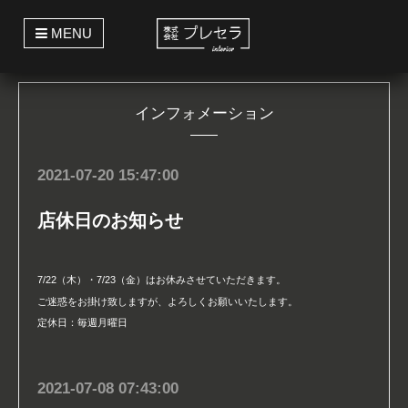
t
MENU
o
g
g
l
e
インフォメーション
n
a
v
i
g
2021-07-20 15:47:00
a
t
i
店休日のお知らせ
o
n
7/22（木）・7/23（金）はお休みさせていただきます。
ご迷惑をお掛け致しますが、よろしくお願いいたします。
定休日：毎週月曜日
2021-07-08 07:43:00