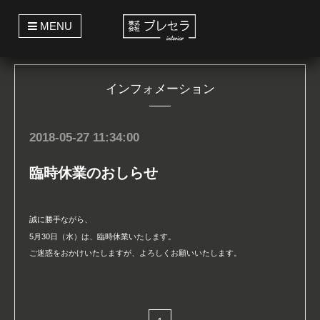
t
MENU
o
g
g
l
e
インフォメーション
n
a
v
i
g
2018-05-27 11:34:00
a
t
i
臨時休業のおしらせ
o
n
誠に勝手ながら、
5月30日（水）は、臨時休業いたします。
ご迷惑をおかけいたしますが、よろしくお願いいたします。