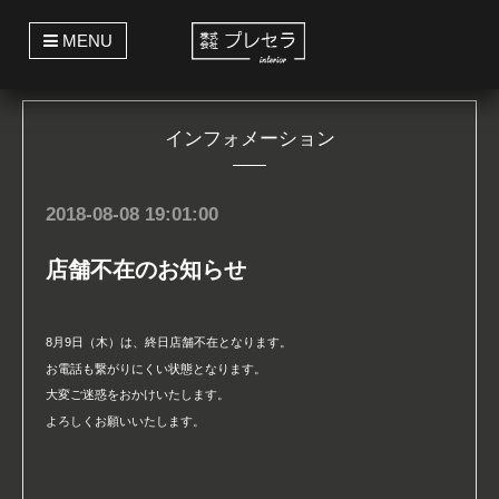
t
MENU
o
g
g
l
e
インフォメーション
n
a
v
i
g
2018-08-08 19:01:00
a
t
i
店舗不在のお知らせ
o
n
8月9日（木）は、終日店舗不在となります。
お電話も繋がりにくい状態となります。
大変ご迷惑をおかけいたします。
よろしくお願いいたします。