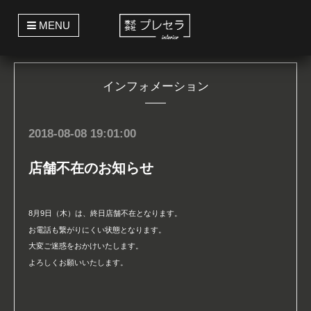
t
MENU
o
g
g
l
e
インフォメーション
n
a
v
i
g
2018-08-08 19:01:00
a
t
i
店舗不在のお知らせ
o
n
8月9日（木）は、終日店舗不在となります。
お電話も繋がりにくい状態となります。
大変ご迷惑をおかけいたします。
よろしくお願いいたします。