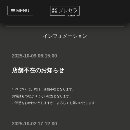
t
MENU
o
g
g
l
e
インフォメーション
n
a
v
i
g
2025-10-09 06:15:00
a
t
i
店舗不在のお知らせ
o
n
10/9（木）は、終日、店舗不在となります。
お電話もつながりにくい状況となります。
ご迷惑をおかけいたしますが、よろしくお願いいたします
2025-10-02 17:12:00