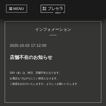
t
MENU
o
g
g
l
e
インフォメーション
n
a
v
i
g
2025-10-02 17:12:00
a
t
i
店舗不在のお知らせ
o
n
10/3（金）は、終日、店舗不在となります。
お電話もつながりにくい状況となります。
ご迷惑をおかけいたしますが、よろしくお願いいたします