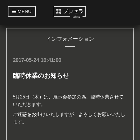
t
MENU
o
g
g
l
e
インフォメーション
n
a
v
i
g
2017-05-24 16:41:00
a
t
i
臨時休業のお知らせ
o
n
5月25日（木）は、展示会参加の為、臨時休業させて
いただきます。
ご迷惑をお掛けいたしますが、よろしくお願いいたし
ます。