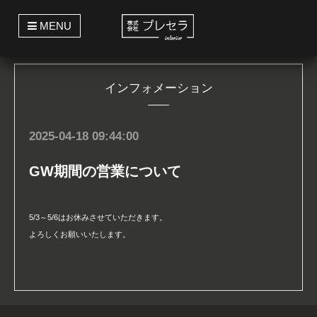
t
MENU
o
g
g
l
e
インフォメーション
n
a
v
i
g
2025-04-18 09:44:00
a
t
i
GW期間の営業について
o
n
5/3～5/6はお休みさせていただきます。
よろしくお願いいたします。