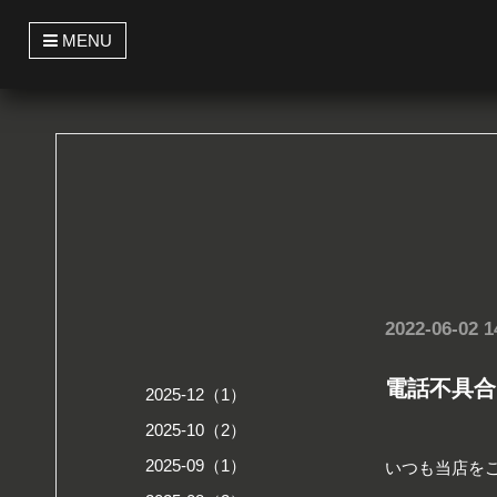
t
MENU
o
g
g
l
e
n
a
v
i
g
a
t
i
o
n
2022-06-02 1
電話不具合
2025-12（1）
2025-10（2）
2025-09（1）
いつも当店を