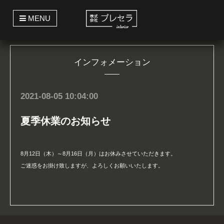
t
MENU
o
g
g
l
e
インフォメーション
n
a
v
i
g
2021-08-05 10:04:00
a
t
i
夏季休業のお知らせ
o
n
8月12日（木）～8月16日（月）はお休みさせていただきます。
ご迷惑をお掛け致しますが、よろしくお願いいたします。