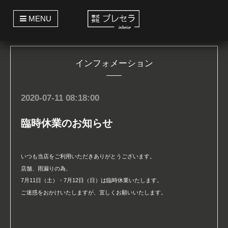
t
MENU
o
g
g
l
e
インフォメーション
n
a
v
i
g
2020-07-11 08:18:00
a
t
i
臨時休業のお知らせ
o
n
いつも当店をご利用いただきありがとうございます。
店舗、雨漏りの為、
7月11日（土）・7月12日（日）は臨時休業いたします。
ご迷惑をおかけいたしますが、宜しくお願いいたします。