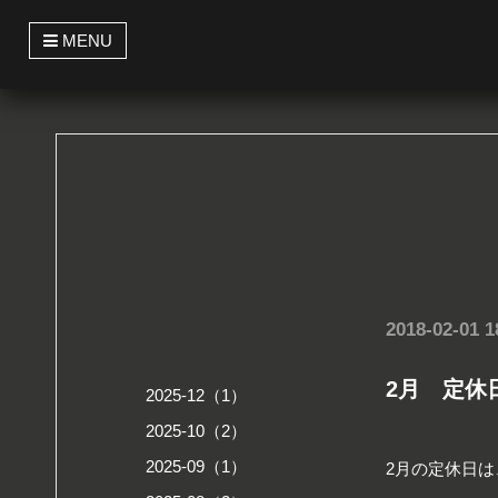
t
MENU
o
g
g
l
e
n
a
v
i
g
a
t
i
o
n
2018-02-01 1
2月 定休
2025-12（1）
2025-10（2）
2025-09（1）
2月の定休日は、