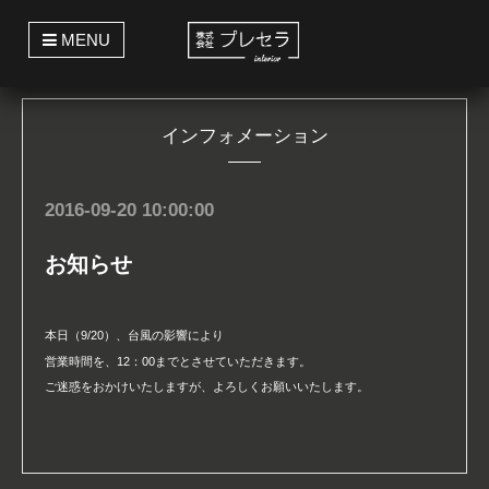
t
MENU
o
g
g
l
e
インフォメーション
n
a
v
i
g
2016-09-20 10:00:00
a
t
i
お知らせ
o
n
本日（9/20）、台風の影響により
営業時間を、12：00までとさせていただきます。
ご迷惑をおかけいたしますが、よろしくお願いいたします。