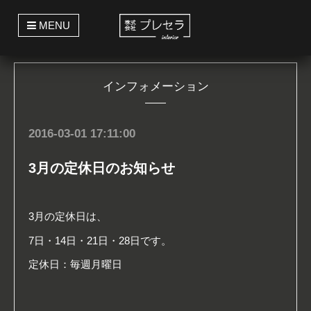
t
MENU
o
g
g
l
e
インフォメーション
n
a
v
i
g
2016-03-01 17:11:00
a
t
i
3月の定休日のお知らせ
o
n
3月の定休日は、
7日・14日・21日・28日です。
定休日：毎週月曜日