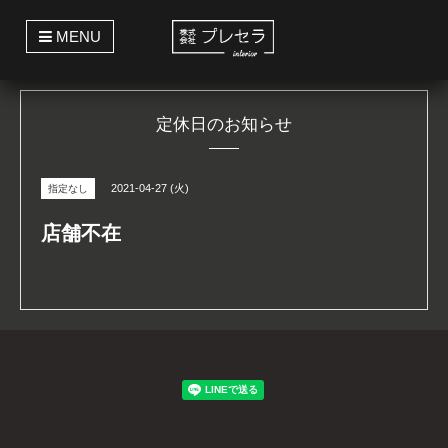
t
MENU
o
g
g
l
e
定休日のお知らせ
n
a
v
i
g
2021-04-27 (火)
指定なし
a
t
i
店舗不在
o
n